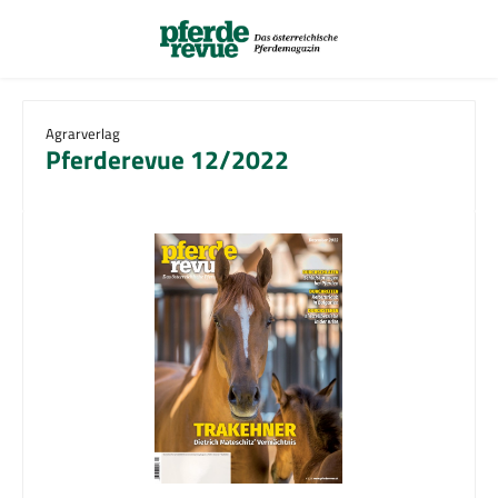
Zum Hauptinhalt springen
Agrarverlag
Pferderevue 12/2022
Bildergalerie überspringen