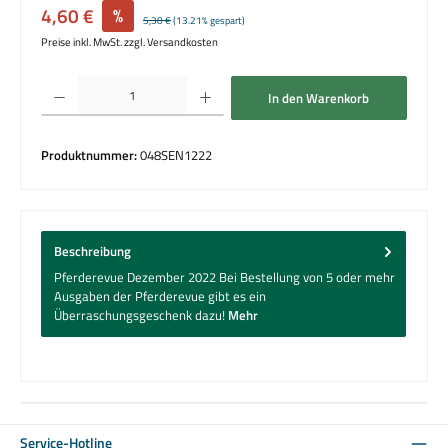
Verkaufspreis:
4,60 €
%
Regulärer Preis:
5,30 €
(13.21% gespart)
Preise inkl. MwSt. zzgl. Versandkosten
Produkt Anzahl: Gib den gewünschten Wert ein oder benutze die Schaltflächen um die 
In den Warenkorb
Produktnummer:
048SEN1222
Beschreibung
Pferderevue Dezember 2022 Bei Bestellung von 5 oder mehr
Ausgaben der Pferderevue gibt es ein
Überraschungsgeschenk dazu!
Mehr
Service-Hotline