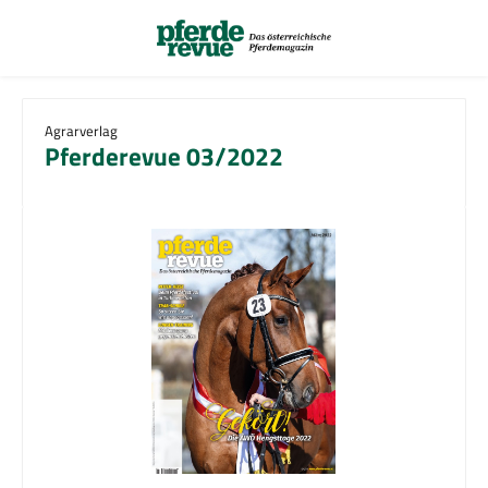
Zum Hauptinhalt springen
Agrarverlag
Pferderevue 03/2022
Bildergalerie überspringen