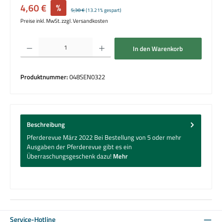
Verkaufspreis:
4,60 €
%
Regulärer Preis:
5,30 €
(13.21% gespart)
Preise inkl. MwSt. zzgl. Versandkosten
Produkt Anzahl: Gib den gewünschten Wert ein oder benutze die Schaltflächen um die 
In den Warenkorb
Produktnummer:
048SEN0322
Beschreibung
Pferderevue März 2022 Bei Bestellung von 5 oder mehr
Ausgaben der Pferderevue gibt es ein
Überraschungsgeschenk dazu!
Mehr
Service-Hotline