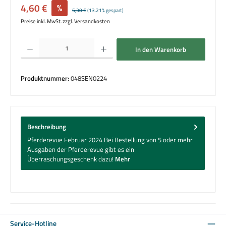
Verkaufspreis:
4,60 €
%
Regulärer Preis:
5,30 €
(13.21% gespart)
Preise inkl. MwSt. zzgl. Versandkosten
Produkt Anzahl: Gib den gewünschten Wert ein oder benutze die Schaltflächen um die 
In den Warenkorb
Produktnummer:
048SEN0224
Beschreibung
Pferderevue Februar 2024 Bei Bestellung von 5 oder mehr
Ausgaben der Pferderevue gibt es ein
Überraschungsgeschenk dazu!
Mehr
Service-Hotline