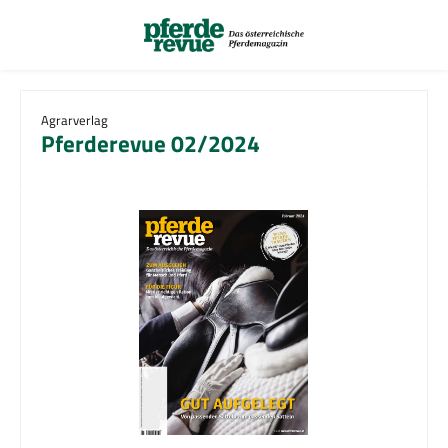
Zum Hauptinhalt springen
Agrarverlag
Pferderevue 02/2024
Bildergalerie überspringen