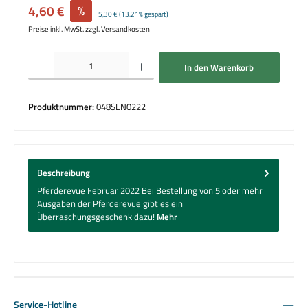
Verkaufspreis:
4,60 €
%
Regulärer Preis:
5,30 €
(13.21% gespart)
Preise inkl. MwSt. zzgl. Versandkosten
Produkt Anzahl: Gib den gewünschten Wert ein oder benutze die Schaltflächen um die 
In den Warenkorb
Produktnummer:
048SEN0222
Beschreibung
Pferderevue Februar 2022 Bei Bestellung von 5 oder mehr
Ausgaben der Pferderevue gibt es ein
Überraschungsgeschenk dazu!
Mehr
Service-Hotline