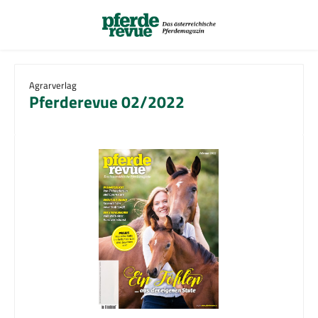
Zum Hauptinhalt springen
Agrarverlag
Pferderevue 02/2022
Bildergalerie überspringen